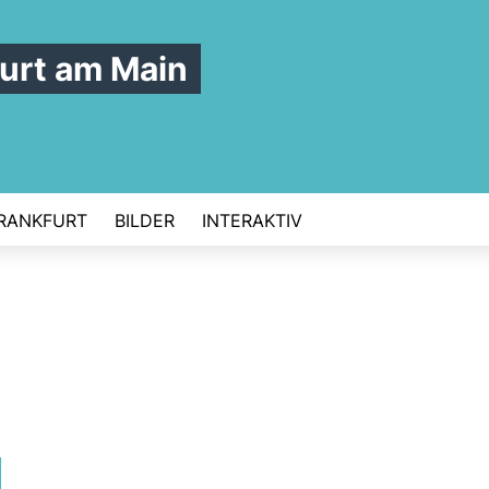
urt am Main
FRANKFURT
BILDER
INTERAKTIV